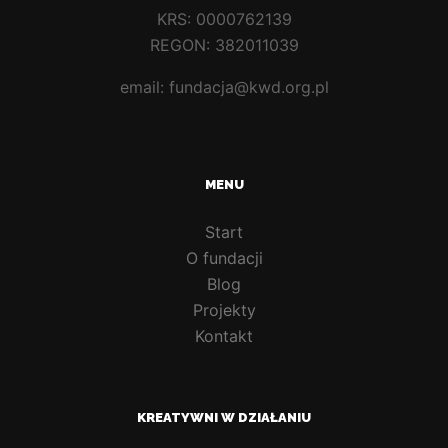
KRS: 0000762139
REGON: 382011039
email: fundacja@kwd.org.pl
MENU
Start
O fundacji
Blog
Projekty
Kontakt
KREATYWNI W DZIAŁANIU