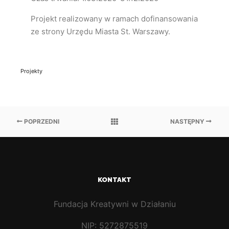
Projekt realizowany w ramach dofinansowania
ze strony Urzędu Miasta St. Warszawy.
Projekty
POPRZEDNI
NASTĘPNY
KONTAKT
Fundacja Kreatywni w Działaniu
NIP: 5272875519